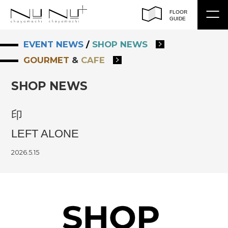
FLOOR
GUIDE
EVENT NEWS
/
SHOP NEWS
トップ
GOURMET
&
CAFE
フロアガイド
SHOP NEWS
ショップサーチ
印
イベント / ショップ ニュース
LEFT ALONE
アクセス
2026.5.15
営業時間
EN
/
CH（繁）
/
CH（簡）
/
KO