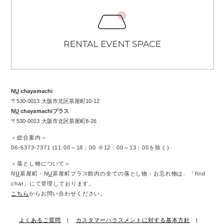
N
U
chayamachi
〒530-0013 大阪市北区茶屋町10-12
N
U
chayamachiプラス
〒530-0013 大阪市北区茶屋町8-26
＜総合案内＞
06-6373-7371 (11:00～18：00 ※12：00～13：00を除く)
＜落とし物について＞
N
U
茶屋町・N
U
茶屋町プラス館内の全ての落とし物・お忘れ物は、「find
chat」にて管理しております。
こちら
からお問い合わせください。
よくあるご質問
カスタマーハラスメントに対する基本方針