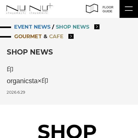
FLOOR
GUIDE
EVENT NEWS
/
SHOP NEWS
トップ
GOURMET
&
CAFE
フロアガイド
SHOP NEWS
ショップサーチ
印
イベント / ショップ ニュース
organicsta×印
アクセス
2026.6.29
営業時間
EN
/
CH（繁）
/
CH（簡）
/
KO