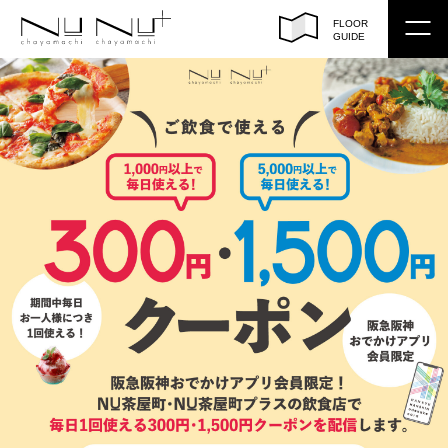
FLOOR
GUIDE
トップ
フロアガイド
ショップサーチ
イベント / ショップ ニュース
アクセス
営業時間
EN
/
CH（繁）
/
CH（簡）
/
KO