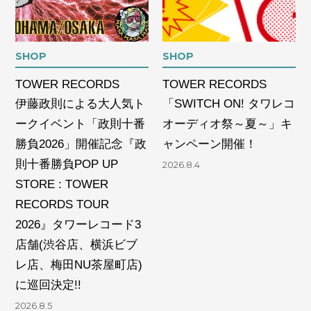
SHOP
SHOP
TOWER RECORDS
TOWER RECORDS
伊藤政則による⼤⼈気ト
「SWITCH ON! タワレコ
ークイベント「政則⼗番
オーディオ祭～夏～」キ
勝負2026」開催記念『政
ャンペーン開催！
則⼗番勝負POP UP
2026.8.4
STORE : TOWER
RECORDS TOUR
2026』タワーレコード3
店舗(渋⾕店、横浜ビブ
レ店、梅⽥NU茶屋町店)
に巡回決定!!
2026.8.5