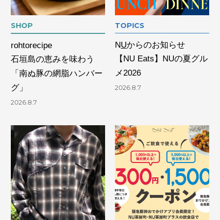
SHOP
TOPICS
N
U
からのお知らせ
rohtorecipe
【NU Eats】NUの夏グル
石垣島の恵みを味わう
メ2026
「南ぬ豚の網脂ハンバー
グ」
2026.8.7
2026.8.7