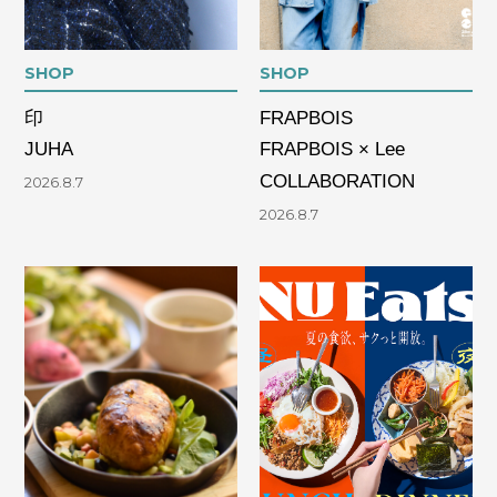
SHOP
SHOP
印
FRAPBOIS
JUHA
FRAPBOIS × Lee
COLLABORATION
2026.8.7
2026.8.7