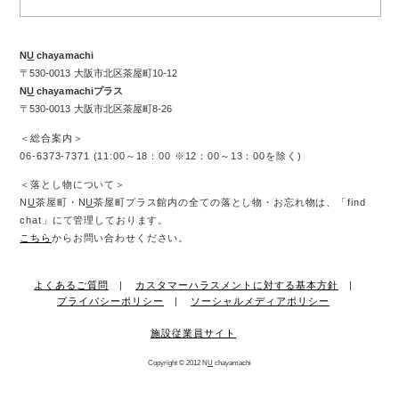
N
U
chayamachi
〒530-0013 大阪市北区茶屋町10-12
N
U
chayamachiプラス
〒530-0013 大阪市北区茶屋町8-26
＜総合案内＞
06-6373-7371 (11:00～18：00 ※12：00～13：00を除く)
＜落とし物について＞
N
U
茶屋町・N
U
茶屋町プラス館内の全ての落とし物・お忘れ物は、「find
chat」にて管理しております。
こちら
からお問い合わせください。
よくあるご質問
カスタマーハラスメントに対する基本方針
プライバシーポリシー
ソーシャルメディアポリシー
施設従業員サイト
Copyright © 2012 N
U
chayamachi