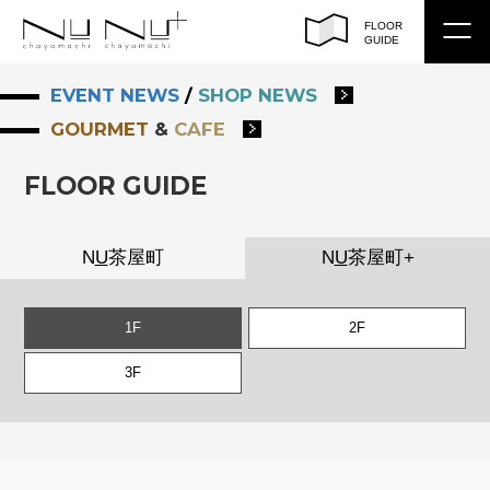
FLOOR
GUIDE
EVENT NEWS
/
SHOP NEWS
トップ
GOURMET
&
CAFE
フロアガイド
FLOOR GUIDE
ショップサーチ
イベント / ショップ ニュース
N
U
茶屋町
N
U
茶屋町+
アクセス
1F
2F
営業時間
3F
EN
/
CH（繁）
/
CH（簡）
/
KO