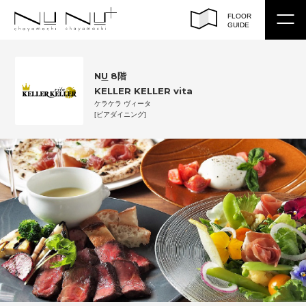
FLOOR
GUIDE
トップ
N
U
8階
KELLER KELLER vita
フロアガイド
ケラケラ ヴィータ
[ビアダイニング]
ショップサーチ
イベント / ショップ ニュース
アクセス
営業時間
EN
/
CH（繁）
/
CH（簡）
/
KO