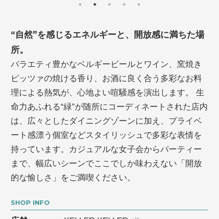
退店情報
/
よくあるご質問
カスタマーハラスメントに対する基本方針
/
プライ
“自然”を感じるエネルギーと、開放感に満ちた場
バシーポリシー
/
ソーシャルメディアポリシー
所。
バラエティ豊かなベルギービールとワイン、窯焼き
求人情報
ピッツァの焼ける香り、お酒に良く合う多彩なお料
施設従業員サイト
理による熱気が、心地よい喧騒感を演出します。 生
命力あふれる“緑”が随所にコーディネートされた店内
は、広々としたダイニングゾーンに加え、プライベ
ート感漂う個室などスタイリッシュで多彩な表情を
持っています。カジュアルな女子会からパーティー
まで、幅広いシーンでここでしか味わえない「開放
的な愉しさ」をご満喫ください。
SHOP INFO