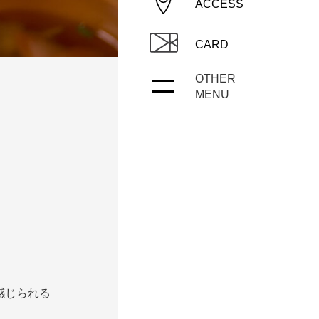
ACCESS
/
CH（簡）
/
KO
CARD
OTHER
/
よくあるご質問
MENU
メディアポリシー
施設従業員サイト
感じられる