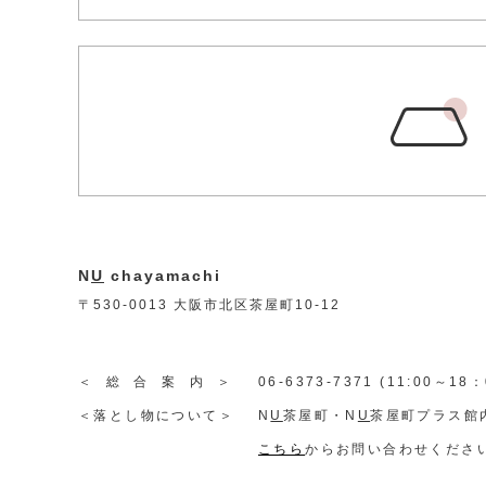
N
U
chayamachi
〒530-0013 大阪市北区茶屋町10-12
＜総合案内＞
06-6373-7371 (11:00～1
＜落とし物について＞
N
U
茶屋町・N
U
茶屋町プラス館内
こちら
からお問い合わせくださ