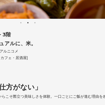
EN
/
CH（繁）
退店情報
+ 3階
メントに対する基本方針
/
プライバシーポリシー
/
ソーシャル
ュアルに、米。
アルニコメ
求人情報
/
・カフェ・居酒屋]
仕方がない」
からこそ際立つ美味しさを体験。一口ごとにご飯が進む理由を